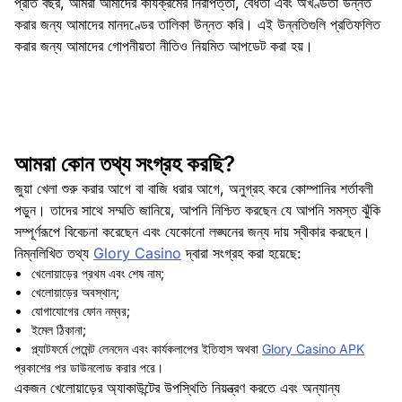
প্রতি বছর, আমরা আমাদের কার্যক্রমের নিরাপত্তা, বৈধতা এবং অখণ্ডতা উন্নত
করার জন্য আমাদের মানদণ্ডের তালিকা উন্নত করি। এই উন্নতিগুলি প্রতিফলিত
করার জন্য আমাদের গোপনীয়তা নীতিও নিয়মিত আপডেট করা হয়।
আমরা কোন তথ্য সংগ্রহ করছি?
জুয়া খেলা শুরু করার আগে বা বাজি ধরার আগে, অনুগ্রহ করে কোম্পানির শর্তাবলী
পড়ুন। তাদের সাথে সম্মতি জানিয়ে, আপনি নিশ্চিত করছেন যে আপনি সমস্ত ঝুঁকি
সম্পূর্ণরূপে বিবেচনা করেছেন এবং যেকোনো লঙ্ঘনের জন্য দায় স্বীকার করছেন।
নিম্নলিখিত তথ্য
Glory Casino
দ্বারা সংগ্রহ করা হয়েছে:
খেলোয়াড়ের প্রথম এবং শেষ নাম;
খেলোয়াড়ের অবস্থান;
যোগাযোগের ফোন নম্বর;
ইমেল ঠিকানা;
প্ল্যাটফর্মে পেমেন্ট লেনদেন এবং কার্যকলাপের ইতিহাস অথবা
Glory Casino APK
প্রকাশের পর ডাউনলোড করার পরে।
একজন খেলোয়াড়ের অ্যাকাউন্টের উপস্থিতি নিয়ন্ত্রণ করতে এবং অন্যান্য