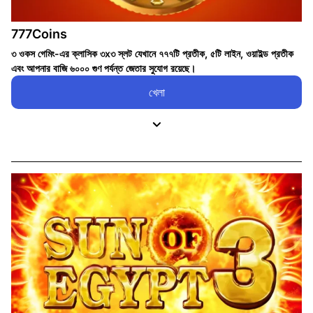
777Coins
৩ ওকস গেমিং-এর ক্লাসিক ৩x৩ স্লট যেখানে ৭৭৭টি প্রতীক, ৫টি লাইন, ওয়াইল্ড প্রতীক
এবং আপনার বাজি ৬০০০ গুণ পর্যন্ত জেতার সুযোগ রয়েছে।
খেলা
২.২০ টাকা
ন্যূনতম বাজি
৯৫.৫%
RTP
মাঝারি থেকে উচ্চ
অস্থিরতা
প্রাচীন মিশর
থিম