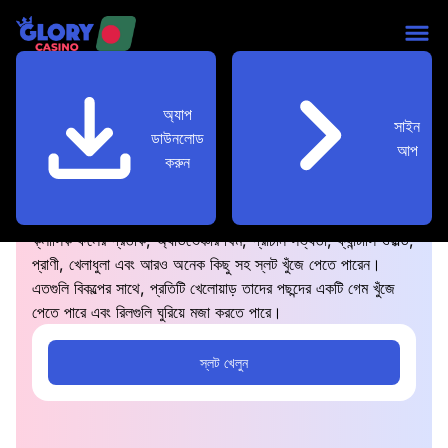
Home
Slots
Glory Casino স্লট
অ্যাপ
সাইন
ডাউনলোড
অনলাইন ক্যাসিনোতে স্লট গেমগুলি সবচেয়ে জনপ্রিয় গেমগুলির মধ্যে একটি
আপ
করুন
কারণ এগুলি খেলা সহজ এবং বিভিন্ন থিমে আসে।
Glory Casino
1,800 টিরও বেশি স্লট গেমের একটি বিশাল সংগ্রহ অফার করে, প্রতিটিতে
অনন্য ডিজাইন, বিশেষ বৈশিষ্ট্য এবং জেতার বিভিন্ন উপায় রয়েছে। আপনি
ক্লাসিক ফলের প্রতীক, অ্যাডভেঞ্চার থিম, প্রাচীন সভ্যতা, ফ্যান্টাসি ওয়ার্ল্ড,
প্রাণী, খেলাধুলা এবং আরও অনেক কিছু সহ স্লট খুঁজে পেতে পারেন।
এতগুলি বিকল্পের সাথে, প্রতিটি খেলোয়াড় তাদের পছন্দের একটি গেম খুঁজে
পেতে পারে এবং রিলগুলি ঘুরিয়ে মজা করতে পারে।
স্লট খেলুন