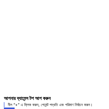
আপনার ব্যালেন্স টপ আপ করুন
নীল “+” এ ক্লিক করুন, পেমেন্ট পদ্ধতি এবং পরিমাণ নির্বাচন করুন।