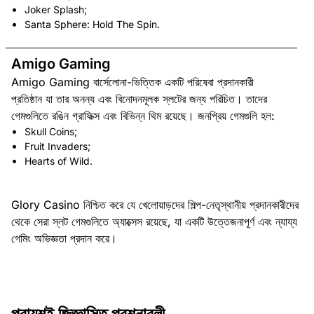
Joker Splash;
Santa Sphere: Hold The Spin.
Amigo Gaming
Amigo Gaming বার্সেলোনা-ভিত্তিক একটি পরিষেবা প্রদানকারী
প্রতিষ্ঠান যা তার অনন্য এবং বিনোদনমূলক স্লটের জন্য পরিচিত। তাদের
গেমগুলিতে রঙিন গ্রাফিক্স এবং বিভিন্ন থিম রয়েছে। জনপ্রিয় গেমগুলি হল:
Skull Coins;
Fruit Invaders;
Hearts of Wild.
Glory Casino নিশ্চিত করে যে খেলোয়াড়দের শিল্প-নেতৃস্থানীয় প্রদানকারীদের
থেকে সেরা স্লট গেমগুলিতে অ্যাক্সেস রয়েছে, যা একটি উত্তেজনাপূর্ণ এবং ন্যায্য
গেমিং অভিজ্ঞতা প্রদান করে।
প্রায়শই জিজ্ঞাসিত প্রশ্নাবলী