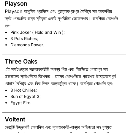
Playson
Playson আধুনিক গ্রাফিক্স এবং পুরষ্কারপ্রাপ্ত বৈশিষ্ট্য সহ আকর্ষণীয়
স্লট গেমগুলির জন্য স্বীকৃত একটি সুপরিচিত ডেভেলপার। জনপ্রিয় গেমগুলি
হল:
Pink Joker ( Hold and Win );
3 Pots Riches;
Diamonds Power.
Three Oaks
এই সফটওয়্যার সরবরাহকারীটি অনন্য থিম এবং নিমজ্জিত গেমপ্লে সহ
উচ্চমানের স্লটগুলিতে বিশেষজ্ঞ। তাদের গেমগুলিতে প্রায়শই উত্তেজনাপূর্ণ
বোনাস বৈশিষ্ট্য এবং ফ্রি স্পিন অন্তর্ভুক্ত থাকে। জনপ্রিয় গেমগুলি হল:
3 Hot Chillies;
Sun of Egypt 3;
Egypt Fire.
Voltent
ভোল্টেন্ট উদ্ভাবনী মেকানিক্স এবং ব্যবহারকারী-বান্ধব অভিজ্ঞতা সহ দৃশ্যত